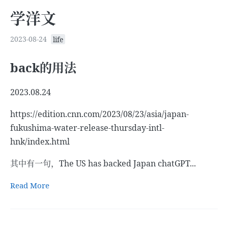
学洋文
2023-08-24
life
back的用法
2023.08.24
https://edition.cnn.com/2023/08/23/asia/japan-
fukushima-water-release-thursday-intl-
hnk/index.html
其中有一句，The US has backed Japan chatGPT...
Read More