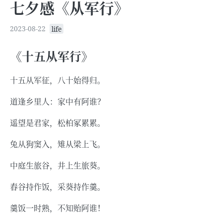
七夕感《从军行》
2023-08-22
life
《十五从军行》
十五从军征，八十始得归。
道逢乡里人：家中有阿谁？
遥望是君家，松柏冢累累。
兔从狗窦入，雉从梁上飞。
中庭生旅谷，井上生旅葵。
舂谷持作饭，采葵持作羹。
羹饭一时熟，不知贻阿谁！