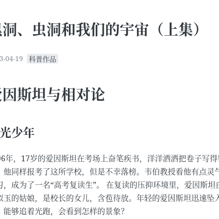
黑洞、虫洞和我们的宇宙（上集）
3-04-19
科普作品
爱因斯坦与相对论
光少年
896年，17岁的爱因斯坦在考场上奋笔疾书，洋洋洒洒把卷子
，他同样报考了这所学校，但是不幸落榜。韦伯教授看他有点灵
习，成为了一名“高考复读生”。 在复读的压抑环境里，爱因斯
似玉的姑娘，是校长的女儿，含苞待放。年轻的爱因斯坦迅速坠
，能够追着光跑，会看到怎样的景象？