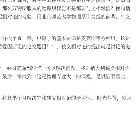
就好比是舞台，时空中的你我及万物系其中之演员也。既然闵
，那么万物所服从的物理规律岂不是都要与之相融洽？换句话
起相对论的考验。用北京师范大学物理系引力组的前辈、广义
一样挨个查一遍。电磁学的基本定律是麦克斯韦方程组，这是
看爱因斯坦的论文题目！），狭义相对论的提出就是讨论的电
，经过简单“修补”，可以解决问题，将之纳入到狭义相对论
》最后一章找到（这是物理专业大一的课程，足以证明确实
，打算半个月解决它和狭义相对论的矛盾性。 时光荏苒，岁月