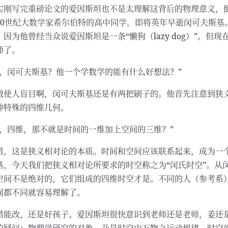
实刚写完重磅论文的爱因斯坦也不是太理解这背后的物理意义，
20世纪大数学家希尔伯特的高中同学，即将英年早逝闵可夫斯基
，因为他曾经当众说爱因斯坦是一条“懒狗（lazy dog）”。
师了。
哦，闵可夫斯基？他一个学数学的能有什么好想法？”
傲使人盲目啊，闵可夫斯基还是有两把刷子的。他首先注意到狭义
种特殊的四维几何。
啊，四维，那不就是时间的一维加上空间的三维？”
错，这是狭义相对论的本质。时间和空间应该联系起来，成为一个
基，今天我们把狭义相对论所要求的时空称之为“闵氏时空”。从
空间不是绝对的，它们组成的四维时空才是。不同的人（参考系）
间都不同就容易理解了。
错能改，还是好孩子。爱因斯坦很快意识到老师还是老师，姜还