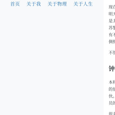
首页
关于我
关于物理
关于人生
现
明
是
苏
有
倜
不
钟
本
的
伙
员
很