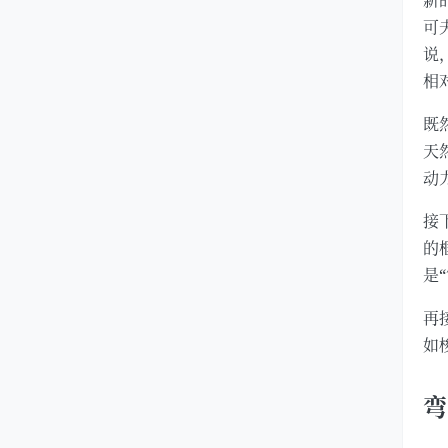
新
可
说
相
既
天
动
接
的
是
再
如
弯