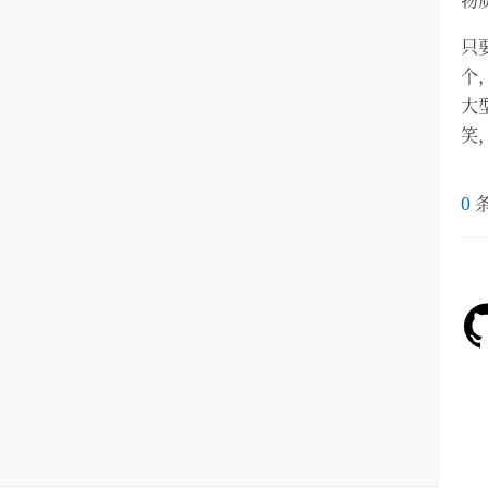
物
只
个
大
笑
0