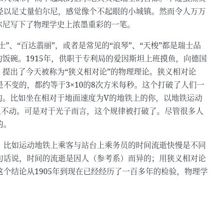
经以足丈量伯尔尼，感觉像个不起眼的小城镇。然而令人万万
尔尼写下了物理学史上浓墨重彩的一笔。
”、“百达翡丽”，或者是常见的“浪琴”、“天梭”都是瑞士品
饭碗。1915年，供职于专利局的爱因斯坦上班摸鱼，向德国
，提出了今天被称为“狭义相对论”的物理理论。狭义相对论
不变的，都约等于3×10的8次方米每秒。这个打破了人们一
的。比如坐在相对于地面速度为V的地铁上的你，以地铁运动
止不动。可是对于光子而言，这个规律被打破了。尽管很多人
的。
。比如运动地铁上乘客与站台上乘务员的时间流逝快慢是不同
句话说，时间的流逝是因人（参考系）而异的；用狭义相对论
个结论从1905年到现在已经经历了一百多年的检验，物理学
。