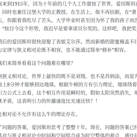
间来到1915年，因为十年前的几个大工作震惊了世界，爱因斯
，同时也兼任汉堡大学的正教授。在生活上，他不再拮据，在“著
去，你跟着我吃尽了苦头。大学毕业时甚至因为怀了我的孩子而
：“按目今这个形势，我迟早是要拿诺贝尔奖的。这样吧，我把奖
婚后的爱因斯坦很快迎娶了表姐艾尔莎。然而新婚的甜蜜掩盖不
力定律与狭义相对论既不相容，也不能通过简单“修补”相容。
我们来简单看看这个问题难在哪里？
据狭义相对论，世界上最快的既不是刘翔，也不是苏炳添，而是光
跑上8分钟才能够到达地球。根据牛顿的万有引力理论，地球绕
引力公式上去看，这个相互作用是瞬时的，假如太阳突然消失，
就矛盾，这表明引力的传播速度比光速还快？！
义相对论不允许有这么牛的理论存在。
了问题的答案，爱因斯坦思考了整整十年。现在，问题的答案已
基对与狭义相对论中时间和空间组合成为时空整体的观点，通往