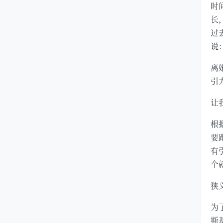
时
长
过
说
离
引
让
根
要
有
个
狭
为
斯