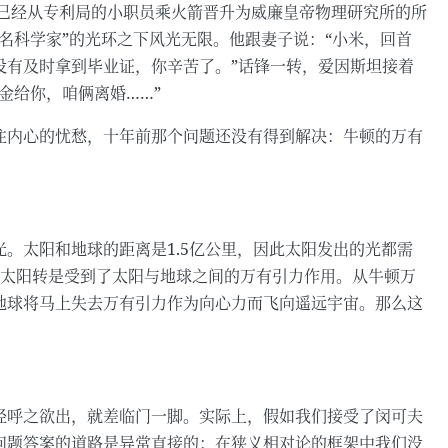
坦已经从专利局的小职员乘火箭晋升为威廉皇帝物理研究所的所
名科学家”的光环之下风光无限。他跟妻子说：“小米，回首
没有及时拿到毕业证，你辛苦了。”话锋一转，爱因斯坦接着
金给你，咱俩离婚……”
住内心的忧愁，十年前那个问题还没有得到解决：牛顿的万有
。太阳和地球的距离是1.5亿公里，因此太阳发出的光都需
着太阳转是受到了太阳与地球之间的万有引力作用。从牛顿万
地球将马上失去万有引力作为向心力而飞向遥远宇宙。那么这
经呼之欲出，就差临门一脚。实际上，假如我们接受了闵可夫
问题答案的道路是异常直接的：在狭义相对论的框架中我们没