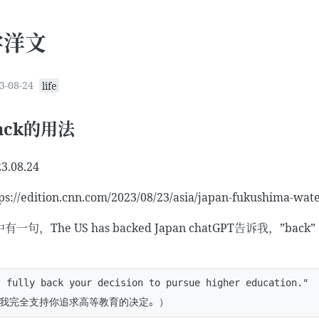
学洋文
3-08-24
life
ack的用法
3.08.24
ps://edition.cnn.com/2023/08/23/asia/japan-fukushima-wate
有一句，The US has backed Japan chatGPT告诉
：
I fully back your decision to pursue higher education."
