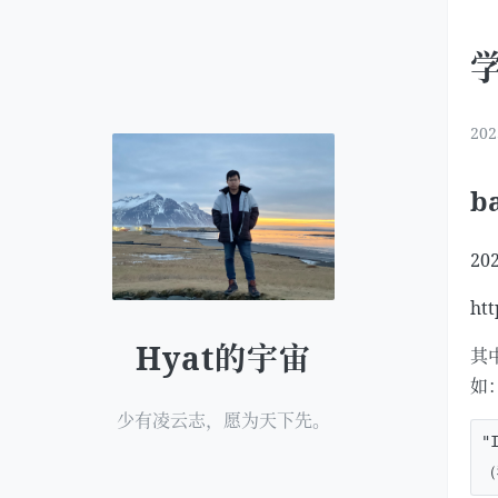
202
b
202
htt
Hyat的宇宙
其中
如
少有凌云志，愿为天下先。
"