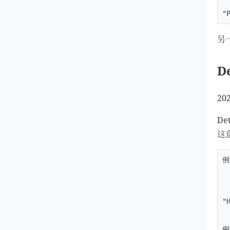
另一
D
202
De
这
例
 
"
例